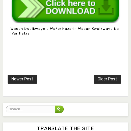
Wasan Kwaikwayo a Waƙe: Nazarin Wasan Kwaikwayo Na
‘Yar Halas
Mlm. Halima M. Kurawa
Associate Editor
hmkurawa72@gmail.com
Mal. Mudassir I. Moyi
Associate Editor
mudassirmoyi@fugusau.edu.ng
Newer Post
Older Post
Mal. Abdullahi Bashir
Associate Editor
abdulbakori2@gmail.com
Dr. Adamu Rabi'u Bakura
Editor in Chief
arbakura62@gmail.com
TRANSLATE THE SITE