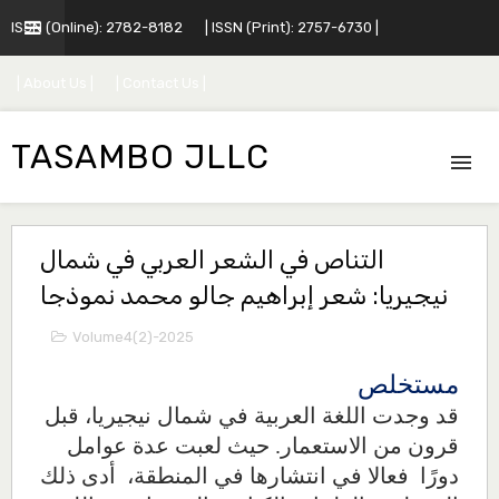
ISSN (Online): 2782-8182
| ISSN (Print): 2757-6730 |
| About Us |
| Contact Us |
TASAMBO JLLC
التناص في الشعر العربي في شمال
نيجيريا: شعر إبراهيم جالو محمد نموذجا
Volume4(2)-2025
مستخلص
قد وجدت
اللغة العربية في شمال نيجيريا، قبل
قرون من الاستعمار. حيث لعبت عدة عوامل
دورًا فعالا في انتشارها في المنطقة، أدى ذلك