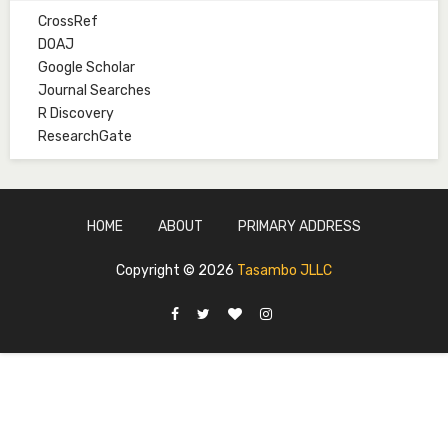
CrossRef
Mal. Abdullahi Bashir
DOAJ
Associate Editor
Google Scholar
abdulbakori2@gmail.com
Journal Searches
R Discovery
Dr. Adamu Rabi'u Bakura
ResearchGate
Editor in Chief
arbakura62@gmail.com
Ml. Abu-Ubaida Sani
HOME
ABOUT
PRIMARY ADDRESS
Secretary
abuubaidasani5@gmail.com
Copyright ©
2026
Tasambo JLLC
Prof. S.A. Yakasai
Senior Editor
yakasai.ahmed@udusok.edu.ng