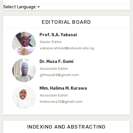
Select Language
▼
Ml. Abu-Ubaida Sani
Secretary
EDITORIAL BOARD
abuubaidasani5@gmail.com
Prof. S.A. Yakasai
Senior Editor
yakasai.ahmed@udusok.edu.ng
Dr. Musa F. Gumi
Associate Editor
gfmusa24@gmail.com
Mlm. Halima M. Kurawa
Associate Editor
hmkurawa72@gmail.com
Mal. Mudassir I. Moyi
Associate Editor
INDEXING AND ABSTRACTING
mudassirmoyi@fugusau.edu.ng