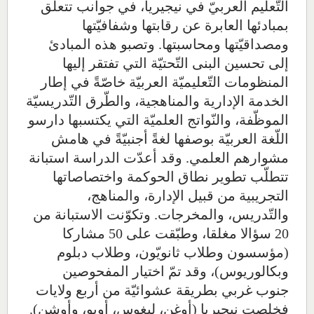
التّعليم العربيّ في نيجيريا، في جوانب تتعلق
بمبادئها العابرة عن رقابتها وشفافيّتها
ومصداقيّتها ومحاسبتها. وتصبو هذه المبادئ
إلى تحسين البنى التّحتيّة التي تفتقر إليها
المنظومات التّعليميّة العربيّة خاصّةً في إطار
الخدمة الإدارية والمناهجية، والطّرق التّدريسيّة
الموظّفة، والنّواتج العلميّة التي يكتسبها دارسو
اللّغة العربيّة بوصفها لغةً أجنبيّةً في هامش
مشوارهم العلمي. وقد أعدّت الدراسة استبانة
تتطلّب تطوير نطاق الحوكمة واختصاصاتها
التجريبية من قبيل الإدارة، والمناهج،
والتّدريس، والمخرجات. وتكوّنت الاستبانة من
20 سؤالا مغلقا، وطبّقت على 50 مشاركا
(مؤسسون وطلاب ثانويّون، وطلاب دبلوم
وبكالوريوس)، وقد تمّ اختيار المفحوصين
جنوب غربي
بطريقة عشوائيّة من أربع ولايات
فخلصت
نيجيريا (أوغن، ليغوس، أويو، وأوشن).