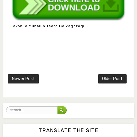
Takobi a Muhallin Tsaro Ga Zagezagi
Mlm. Halima M. Kurawa
Associate Editor
hmkurawa72@gmail.com
Newer Post
Older Post
Mal. Mudassir I. Moyi
Associate Editor
mudassirmoyi@fugusau.edu.ng
Mal. Abdullahi Bashir
Associate Editor
abdulbakori2@gmail.com
TRANSLATE THE SITE