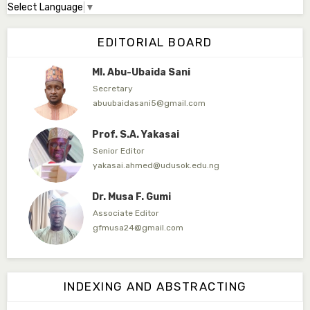
Select Language
▼
Dr. Adamu Rabi'u Bakura
Editor in Chief
EDITORIAL BOARD
arbakura62@gmail.com
Ml. Abu-Ubaida Sani
Secretary
abuubaidasani5@gmail.com
Prof. S.A. Yakasai
Senior Editor
yakasai.ahmed@udusok.edu.ng
Dr. Musa F. Gumi
Associate Editor
gfmusa24@gmail.com
Mlm. Halima M. Kurawa
Associate Editor
INDEXING AND ABSTRACTING
hmkurawa72@gmail.com