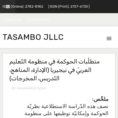
ISSN (Online): 2782-8182
| ISSN (Print): 2757-6730 |
| About Us |
| Contact Us |
TASAMBO JLLC
متطلّبات الحوكمة في منظومة التّعليم
العربيّ في نيجيريا (الإدارة، المناهج،
التّدريس، المخرجات)
Volume5(2)-2026
ملخّص:
تصف هذه الدّراسة الاستطلاعية نظريّة
الحوكمة وإمكانيّة توظيفها على منظومة